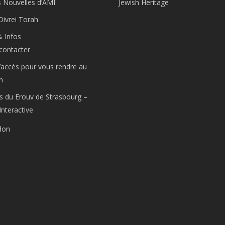
s Nouvelles d’AMI
Jewish Heritage
Divrei Torah
& Infos
contacter
’accès pour vous rendre au
n
s du Erouv de Strasbourg –
Interactive
don