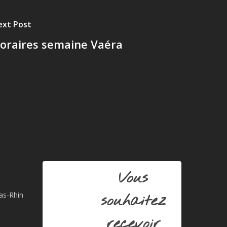
ext Post
oraires semaine Vaéra
Vous
Bas-Rhin
souhaitez
recevoir