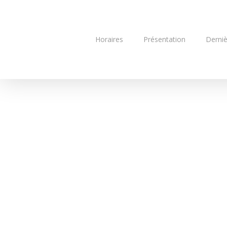
Skip
to
main
Horaires
Présentation
Derniè
content