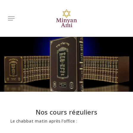
Skip
to
Menu
main
content
Nos
cours
réguliers
Le chabbat matin après l’office
: