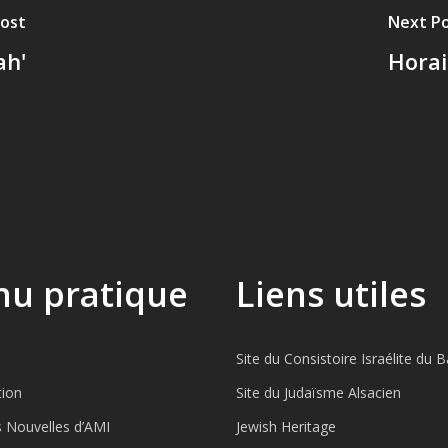
Post
Next P
ah'
Horai
u pratique
Liens utiles
Site du Consistoire Israélite du 
tion
Site du Judaïsme Alsacien
s Nouvelles d’AMI
Jewish Heritage