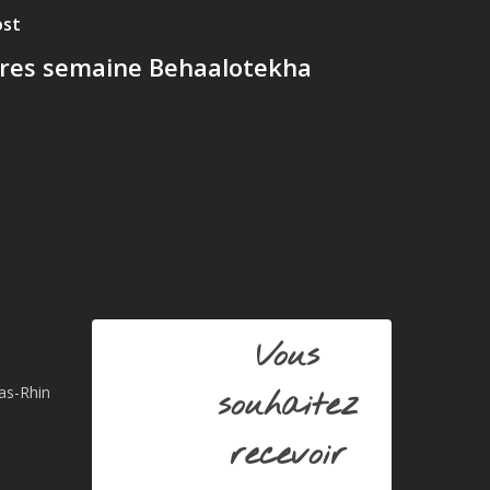
ost
res semaine Behaalotekha
Vous
Bas-Rhin
souhaitez
recevoir