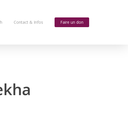
ah
Contact & Infos
Faire un don
ekha