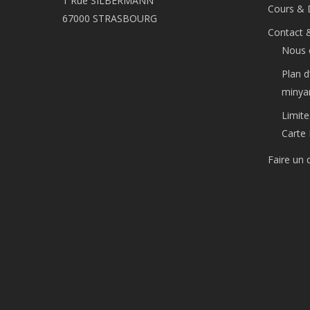
1 Rue SILBERMANN
Cours & 
67000 STRASBOURG
Contact 
Nous 
Plan d
minya
Limite
Carte 
Faire un 