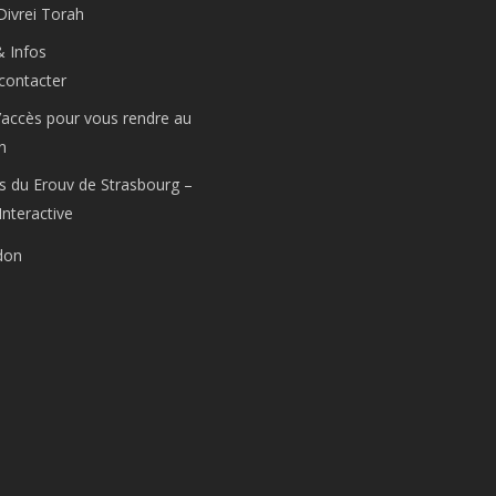
Divrei Torah
& Infos
contacter
’accès pour vous rendre au
n
s du Erouv de Strasbourg –
Interactive
don