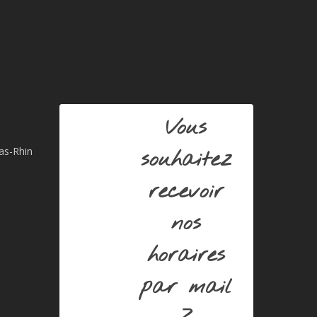
Vous
Bas-Rhin
souhaitez
recevoir
nos
horaires
par mail