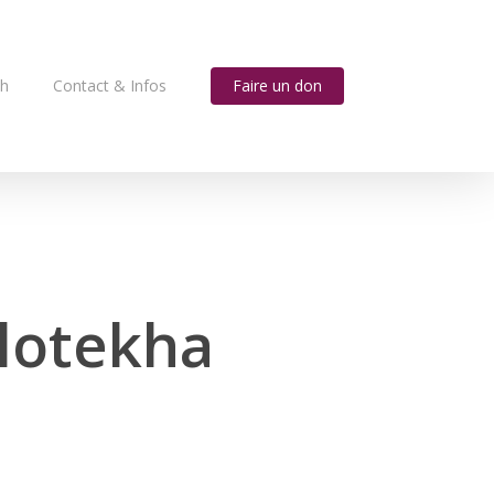
ah
Contact & Infos
Faire un don
lotekha