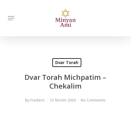
Skip
to
Menu
main
content
Dvar Torah
Dvar Torah Michpatim –
Chekalim
By
Frederic
12 février 2026
No Comments