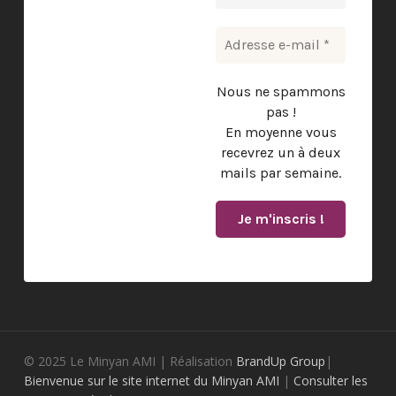
Nous ne spammons
pas !
En moyenne vous
recevrez un à deux
mails par semaine.
© 2025 Le Minyan AMI | Réalisation
BrandUp Group
|
Bienvenue sur le site internet du Minyan AMI
|
Consulter les